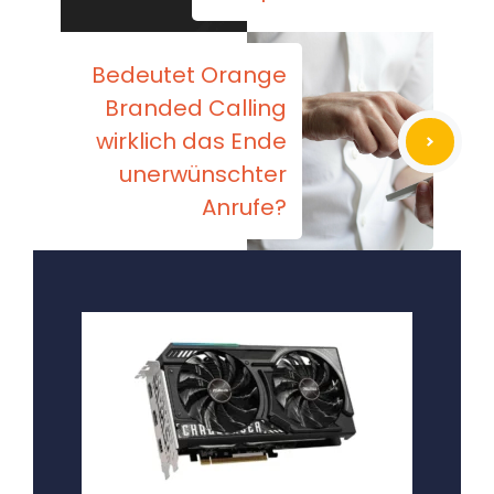
Bedeutet Orange
Branded Calling
wirklich das Ende
unerwünschter
Anrufe?