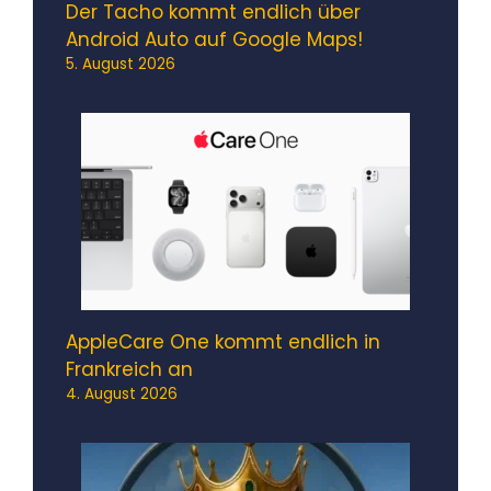
Der Tacho kommt endlich über
Android Auto auf Google Maps!
5. August 2026
AppleCare One kommt endlich in
Frankreich an
4. August 2026