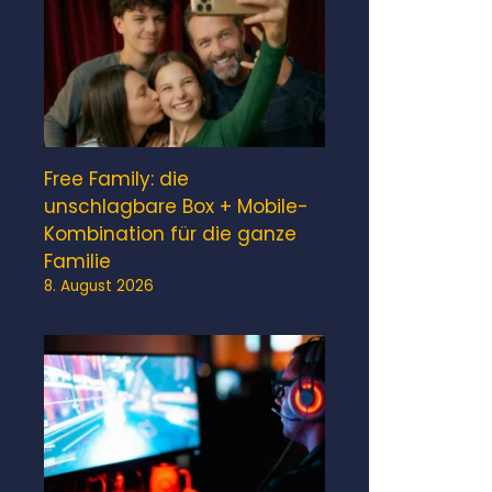
Free Family: die
unschlagbare Box + Mobile-
Kombination für die ganze
Familie
8. August 2026