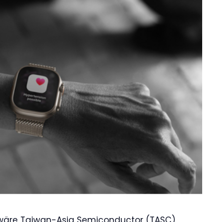
te wäre Taiwan-Asia Semiconductor (TASC),