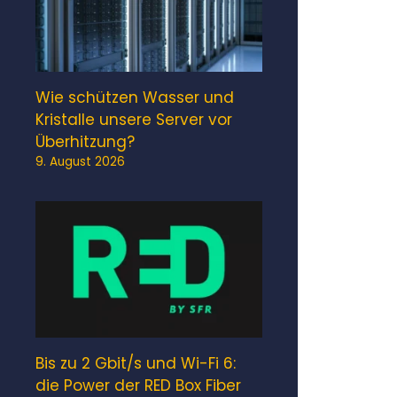
Wie schützen Wasser und
Kristalle unsere Server vor
Überhitzung?
9. August 2026
Bis zu 2 Gbit/s und Wi-Fi 6:
die Power der RED Box Fiber