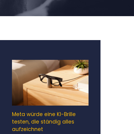
Meta würde eine KI-Brille
testen, die ständig alles
aufzeichnet