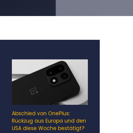
Abschied von OnePlus:
Rückzug aus Europa und den
USA diese Woche bestätigt?