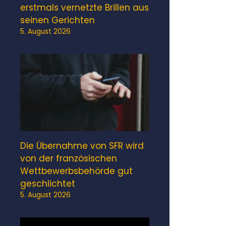
erstmals vernetzte Brillen aus
seinen Gerichten
5. August 2026
Die Übernahme von SFR wird
von der französischen
Wettbewerbsbehörde gut
geschlichtet
5. August 2026