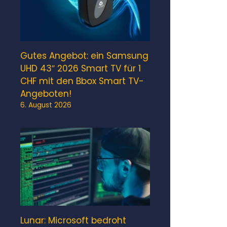
Gutes Angebot: ein Samsung
UHD 43″ 2026 Smart TV für 1
CHF mit den Bbox Smart TV-
Angeboten!
6. August 2026
Lunar: Microsoft bedroht