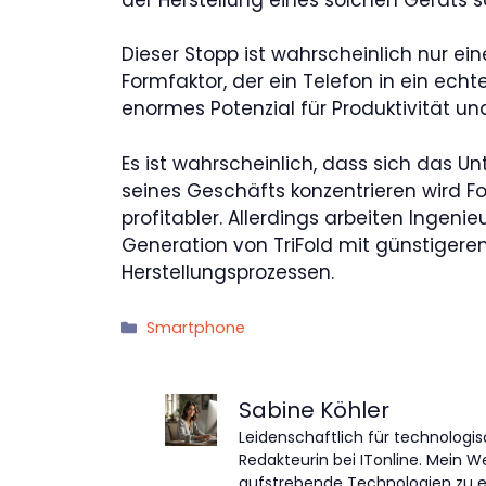
Dieser Stopp ist wahrscheinlich nur ei
Formfaktor, der ein Telefon in ein echt
enormes Potenzial für Produktivität und
Es ist wahrscheinlich, dass sich das U
seines Geschäfts konzentrieren wird Fo
profitabler. Allerdings arbeiten Ingenie
Generation von TriFold mit günstigere
Herstellungsprozessen.
Kategorien
Smartphone
Sabine Köhler
Leidenschaftlich für technologis
Redakteurin bei ITonline. Mein W
aufstrebende Technologien zu 