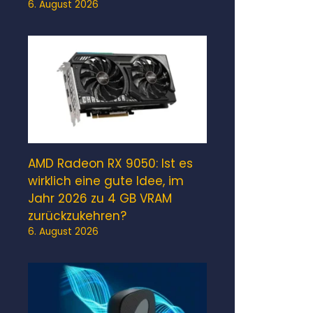
6. August 2026
AMD Radeon RX 9050: Ist es
wirklich eine gute Idee, im
Jahr 2026 zu 4 GB VRAM
zurückzukehren?
6. August 2026