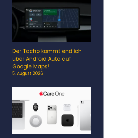
Der Tacho kommt endlich
über Android Auto auf
Google Maps!
5. August 2026