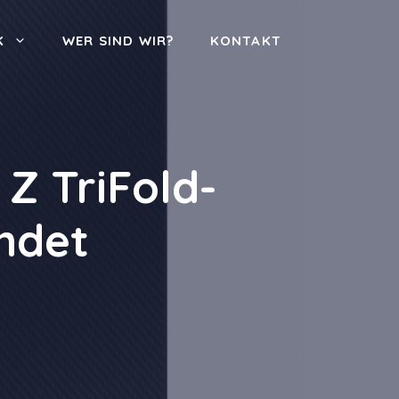
K
WER SIND WIR?
KONTAKT
Z TriFold-
ndet