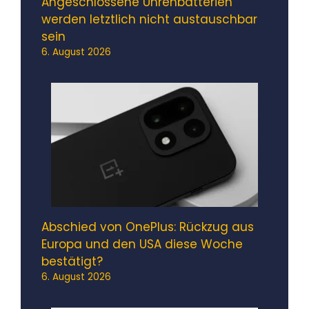
Angeschlossene Uhrenbatterien
werden letztlich nicht austauschbar
sein
6. August 2026
Abschied von OnePlus: Rückzug aus
Europa und den USA diese Woche
bestätigt?
6. August 2026