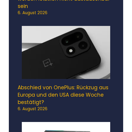
sein
6. August 2026
Abschied von OnePlus: Rückzug aus
Europa und den USA diese Woche
bestätigt?
6. August 2026