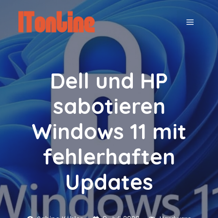
Zum
Inhalt
MENÜ
springen
Dell und HP
sabotieren
Windows 11 mit
fehlerhaften
Updates