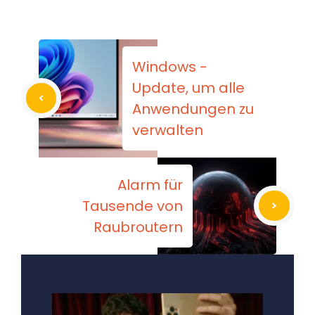
Windows -
Update, um alle
Anwendungen zu
verwalten
Alarm für
Tausende von
Raubroutern