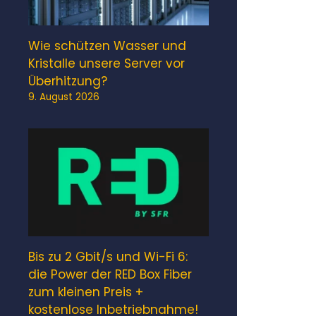
Wie schützen Wasser und
Kristalle unsere Server vor
Überhitzung?
9. August 2026
Bis zu 2 Gbit/s und Wi-Fi 6:
die Power der RED Box Fiber
zum kleinen Preis +
kostenlose Inbetriebnahme!