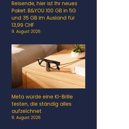
Reisende, hier ist Ihr neues
Paket: B&YOU 100 GB in 5G
und 35 GB im Ausland für
13,99 CHF
9. August 2026
Meta würde eine KI-Brille
testen, die ständig alles
aufzeichnet
9. August 2026