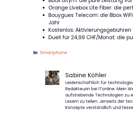
Bbox ultym: die pure Leistung v
Orange Livebox Lite Fiber: die p
Bouygues Telecom: die Bbox WiFi 
Jahr
Kostenlos: Aktivierungsgebühren
Duell für 24,99 CHF/Monat: die p
Kategorien
Smartphone
Sabine Köhler
Leidenschaftlich für technologis
Redakteurin bei ITonline. Mein W
aufstrebende Technologien zu 
Lesern zu teilen. Jenseits der 
Konzepte verständlich und fessel