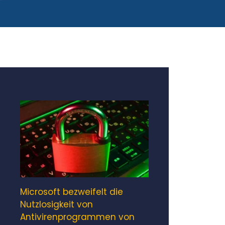
Microsoft bezweifelt die
Nutzlosigkeit von
Antivirenprogrammen von