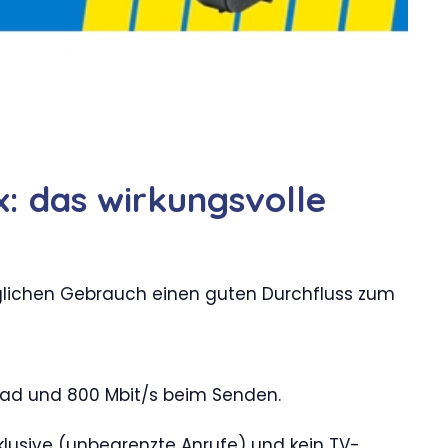
x: das wirkungsvolle
täglichen Gebrauch einen guten Durchfluss zum
load und 800 Mbit/s beim Senden.
klusive (unbegrenzte Anrufe) und kein TV-