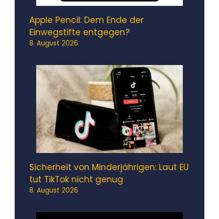
Apple Pencil: Dem Ende der
Einwegstifte entgegen?
8. August 2026
Sicherheit von Minderjährigen: Laut EU
tut TikTok nicht genug
8. August 2026