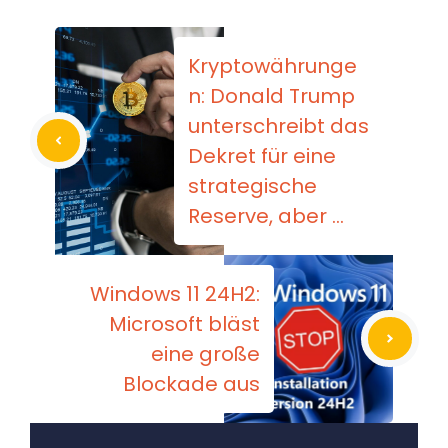
Kryptowährunge
n: Donald Trump
unterschreibt das
Dekret für eine
strategische
Reserve, aber …
Windows 11 24H2:
Microsoft bläst
eine große
Blockade aus