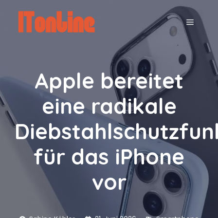
Zum
Inhalt
MENÜ
springen
Apple bereitet
eine radikale
Diebstahlschutzfun
für das iPhone
vor