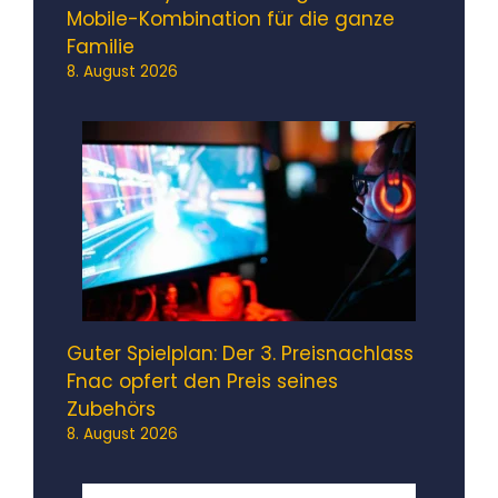
Mobile-Kombination für die ganze
Familie
8. August 2026
Guter Spielplan: Der 3. Preisnachlass
Fnac opfert den Preis seines
Zubehörs
8. August 2026