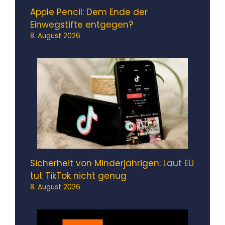
Apple Pencil: Dem Ende der
Einwegstifte entgegen?
8. August 2026
Sicherheit von Minderjährigen: Laut EU
tut TikTok nicht genug
8. August 2026