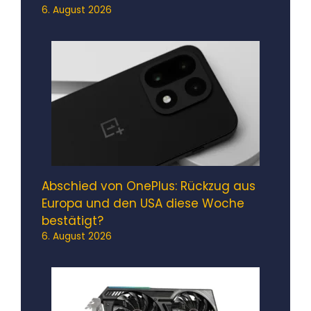
6. August 2026
Abschied von OnePlus: Rückzug aus
Europa und den USA diese Woche
bestätigt?
6. August 2026