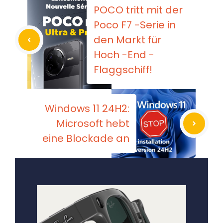
POCO tritt mit der
Poco F7 -Serie in
den Markt für
Hoch -End -
Flaggschiff!
Windows 11 24H2:
Microsoft hebt
eine Blockade an