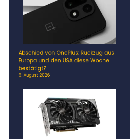
Abschied von OnePlus: Rückzug aus
Europa und den USA diese Woche
bestätigt?
6. August 2026