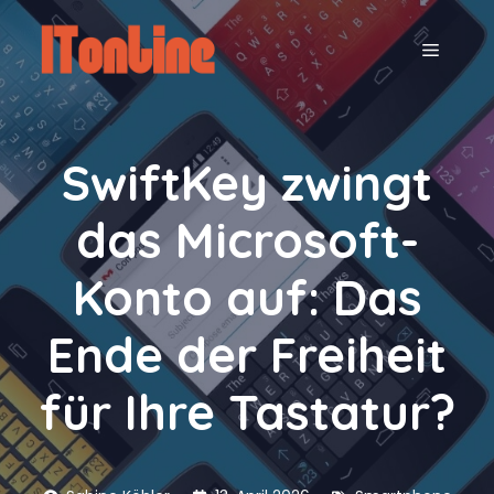
Zum
Inhalt
MENÜ
springen
SwiftKey zwingt
das Microsoft-
Konto auf: Das
Ende der Freiheit
für Ihre Tastatur?