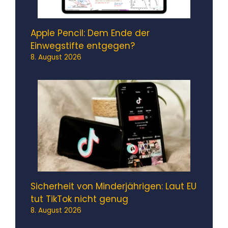
Apple Pencil: Dem Ende der
Einwegstifte entgegen?
8. August 2026
Sicherheit von Minderjährigen: Laut EU
tut TikTok nicht genug
8. August 2026