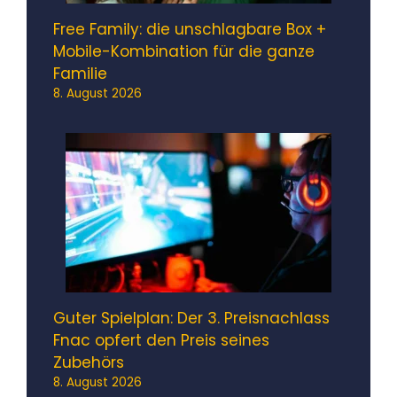
Free Family: die unschlagbare Box +
Mobile-Kombination für die ganze
Familie
8. August 2026
Guter Spielplan: Der 3. Preisnachlass
Fnac opfert den Preis seines
Zubehörs
8. August 2026