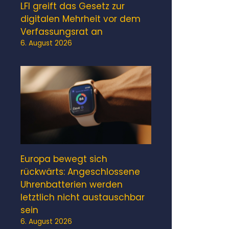
LFI greift das Gesetz zur
digitalen Mehrheit vor dem
Verfassungsrat an
6. August 2026
Europa bewegt sich
rückwärts: Angeschlossene
Uhrenbatterien werden
letztlich nicht austauschbar
sein
6. August 2026