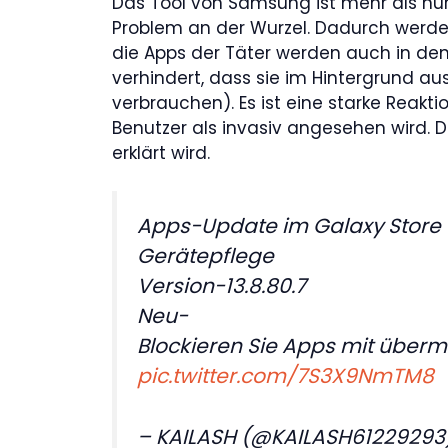
Das Tool von Samsung ist mehr als nur 
Problem an der Wurzel. Dadurch werd
die Apps der Täter werden auch in den
verhindert, dass sie im Hintergrund 
verbrauchen). Es ist eine starke Reakti
Benutzer als invasiv angesehen wird. 
erklärt wird.
Apps-Update im Galaxy Store
Gerätepflege
Version-13.8.80.7
Neu-
Blockieren Sie Apps mit übe
pic.twitter.com/7S3X9NmTM8
– KAILASH (@KAILASH61229293