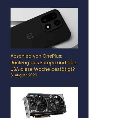
Abschied von OnePlus:
Rückzug aus Europa und den
USA diese Woche bestätigt?
6. August 2026