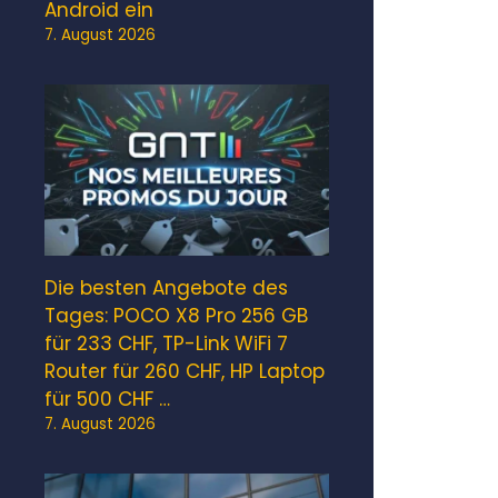
Android ein
7. August 2026
Die besten Angebote des
Tages: POCO X8 Pro 256 GB
für 233 CHF, TP-Link WiFi 7
Router für 260 CHF, HP Laptop
für 500 CHF …
7. August 2026