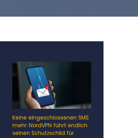
Keine eingeschlossenen SMS
mehr: NordVPN führt endlich
seinen Schutzschild für