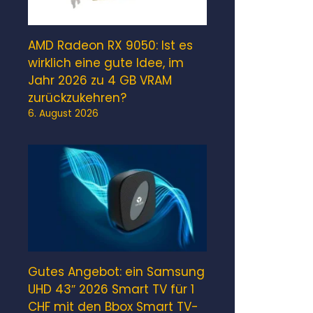
AMD Radeon RX 9050: Ist es
wirklich eine gute Idee, im
Jahr 2026 zu 4 GB VRAM
zurückzukehren?
6. August 2026
Gutes Angebot: ein Samsung
UHD 43″ 2026 Smart TV für 1
CHF mit den Bbox Smart TV-