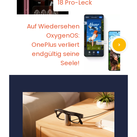
18 Pro-Leck
Auf Wiedersehen
OxygenOS:
OnePlus verliert
endgültig seine
Seele!