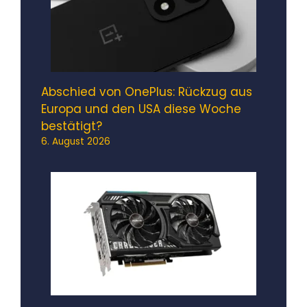
Abschied von OnePlus: Rückzug aus
Europa und den USA diese Woche
bestätigt?
6. August 2026