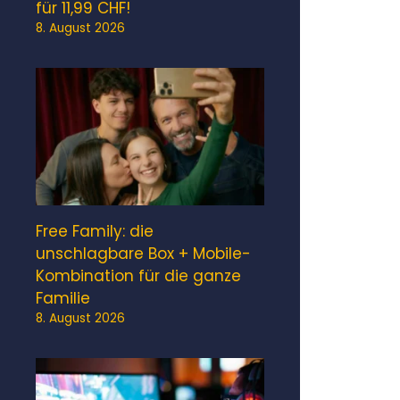
für 11,99 CHF!
8. August 2026
Free Family: die
unschlagbare Box + Mobile-
Kombination für die ganze
Familie
8. August 2026