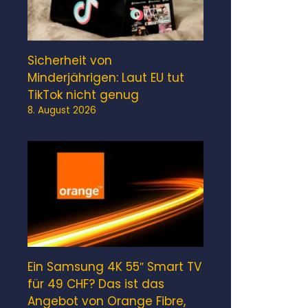
Sicherheit von
Minderjährigen: Laut EU tut
TikTok nicht genug
8. August 2026
Ein Samsung 4K 55″ Smart TV
für 49 CHF? Das ist das
Angebot von Orange Fibre,