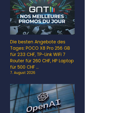
Die besten Angebote des
Tages: POCO X8 Pro 256 GB
für 233 CHF, TP-Link WiFi 7
Router für 260 CHF, HP Laptop
für 500 CHF …
7. August 2026