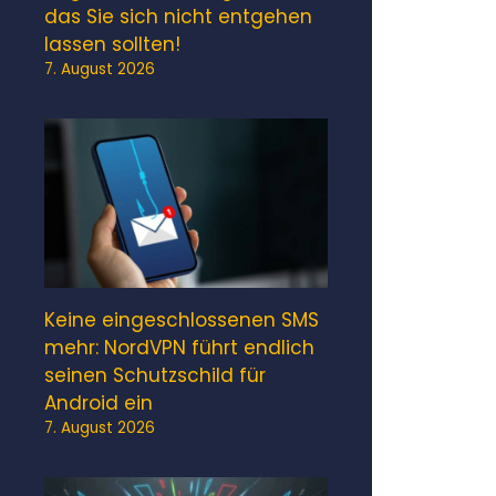
das Sie sich nicht entgehen
lassen sollten!
7. August 2026
Keine eingeschlossenen SMS
mehr: NordVPN führt endlich
seinen Schutzschild für
Android ein
7. August 2026