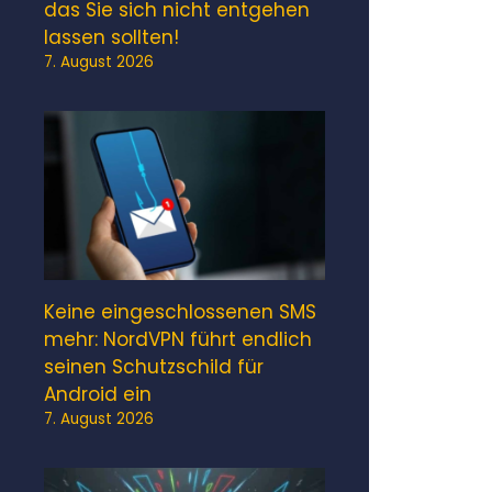
das Sie sich nicht entgehen
lassen sollten!
7. August 2026
Keine eingeschlossenen SMS
mehr: NordVPN führt endlich
seinen Schutzschild für
Android ein
7. August 2026