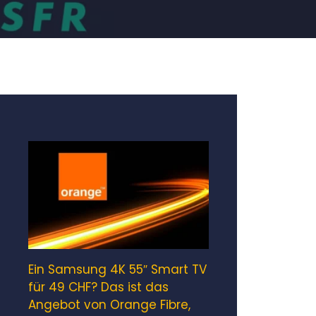
Ein Samsung 4K 55″ Smart TV
für 49 CHF? Das ist das
Angebot von Orange Fibre,