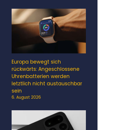
Europa bewegt sich
rückwärts: Angeschlossene
Uhrenbatterien werden
letztlich nicht austauschbar
sein
6. August 2026