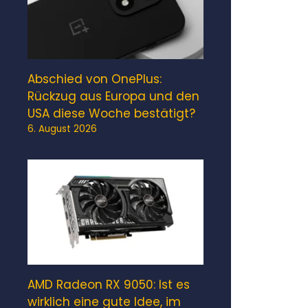
Abschied von OnePlus:
Rückzug aus Europa und den
USA diese Woche bestätigt?
6. August 2026
AMD Radeon RX 9050: Ist es
wirklich eine gute Idee, im