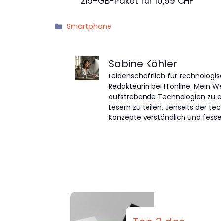
215-GB-Paket für 10,99 CHF
Kategorien
Smartphone
Sabine Köhler
Leidenschaftlich für technologis
Redakteurin bei ITonline. Mein W
aufstrebende Technologien zu 
Lesern zu teilen. Jenseits der 
Konzepte verständlich und fessel