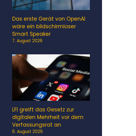
Das erste Gerät von OpenAI
wäre ein bildschirmloser
Smart Speaker
7. August 2026
LFI greift das Gesetz zur
digitalen Mehrheit vor dem
Verfassungsrat an
6. August 2026