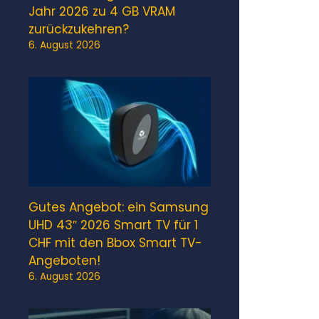
Jahr 2026 zu 4 GB VRAM
zurückzukehren?
6. August 2026
Gutes Angebot: ein Samsung
UHD 43″ 2026 Smart TV für 1
CHF mit den Bbox Smart TV-
Angeboten!
6. August 2026