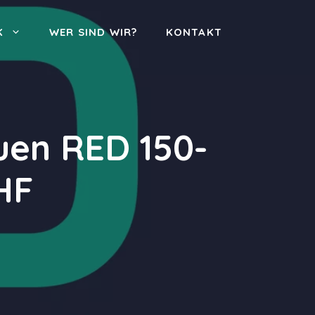
K
WER SIND WIR?
KONTAKT
uen RED 150-
HF