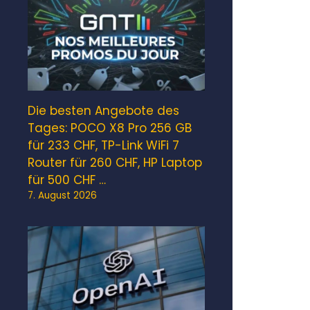
Die besten Angebote des
Tages: POCO X8 Pro 256 GB
für 233 CHF, TP-Link WiFi 7
Router für 260 CHF, HP Laptop
für 500 CHF …
7. August 2026