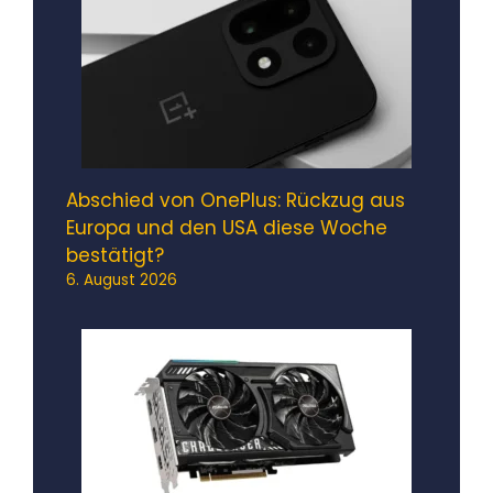
Abschied von OnePlus: Rückzug aus
Europa und den USA diese Woche
bestätigt?
6. August 2026