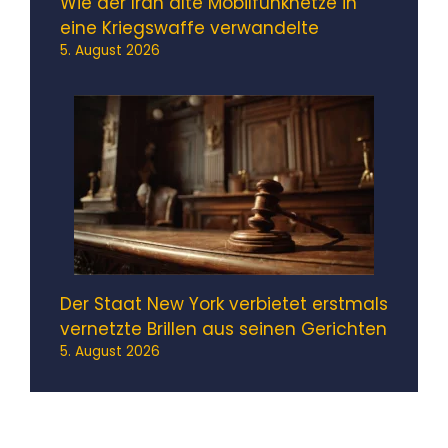
Wie der Iran alte Mobilfunknetze in
eine Kriegswaffe verwandelte
5. August 2026
Der Staat New York verbietet erstmals
vernetzte Brillen aus seinen Gerichten
5. August 2026