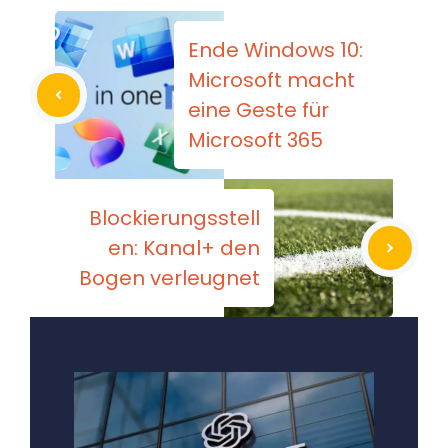
Ende Windows 10:
Microsoft macht
eine Geste für
Microsoft 365
Blockierungsstell
en: Kanal+ den
Bogen verleugnet