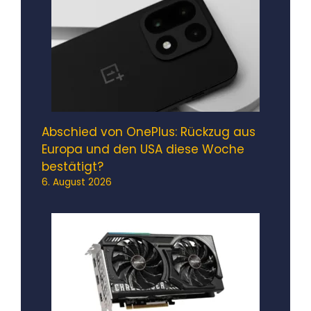
Abschied von OnePlus: Rückzug aus
Europa und den USA diese Woche
bestätigt?
6. August 2026