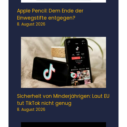
Apple Pencil: Dem Ende der
Einwegstifte entgegen?
8. August 2026
Sicherheit von Minderjährigen: Laut EU
tut TikTok nicht genug
8. August 2026