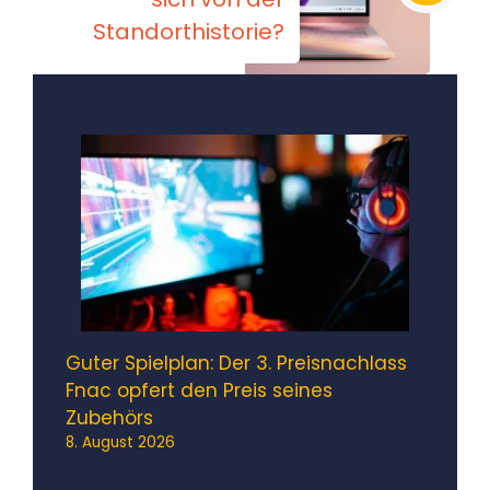
Standorthistorie?
Guter Spielplan: Der 3. Preisnachlass
Fnac opfert den Preis seines
Zubehörs
8. August 2026