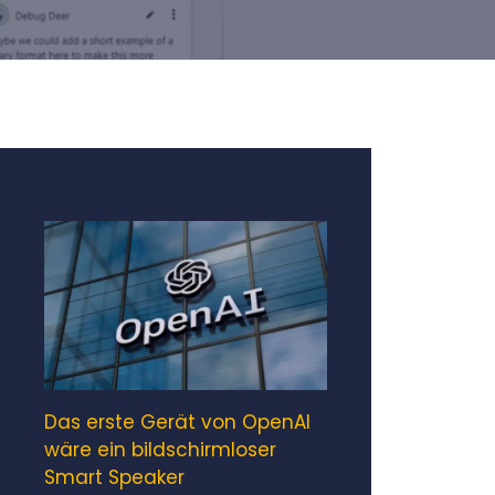
Das erste Gerät von OpenAI
wäre ein bildschirmloser
Smart Speaker