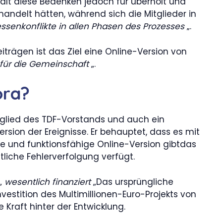
lt diese Bedenken jedoch für überholt und
andelt hätten, während sich die Mitglieder in
essenkonflikte in allen Phasen des Prozesses
„.
iträgen ist das Ziel eine Online-Version von
für die Gemeinschaft
„.
ora?
Mitglied des TDF-Vorstands und auch ein
rsion der Ereignisse. Er behauptet, dass es mit
se und funktionsfähige Online-Version gibtdas
liche Fehlerverfolgung verfügt.
 „
wesentlich finanziert
„Das ursprüngliche
vestition des Multimillionen-Euro-Projekts von
 Kraft hinter der Entwicklung.