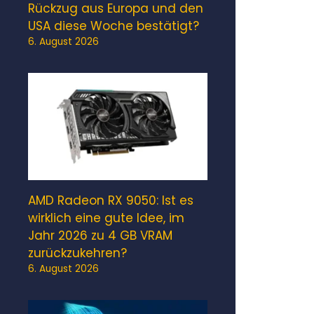
Rückzug aus Europa und den
USA diese Woche bestätigt?
6. August 2026
AMD Radeon RX 9050: Ist es
wirklich eine gute Idee, im
Jahr 2026 zu 4 GB VRAM
zurückzukehren?
6. August 2026