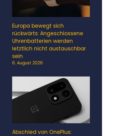
Europa bewegt sich
rückwärts: Angeschlossene
Uhrenbatterien werden
letztlich nicht austauschbar
sein
6. August 2026
Abschied von OnePlus: