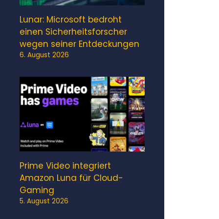
Lunar: Microsoft bedroht
einen Sicherheitsforscher
wegen seiner Entdeckungen
6. August 2026
Prime Video integriert
Amazon Luna für Cloud-
Gaming
5. August 2026