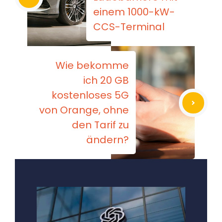
einem 1000-kW-
CCS-Terminal
Wie bekomme
ich 20 GB
kostenloses 5G
von Orange, ohne
den Tarif zu
ändern?