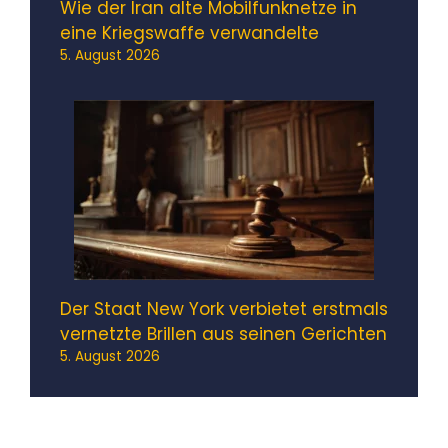
Wie der Iran alte Mobilfunknetze in
eine Kriegswaffe verwandelte
5. August 2026
Der Staat New York verbietet erstmals
vernetzte Brillen aus seinen Gerichten
5. August 2026