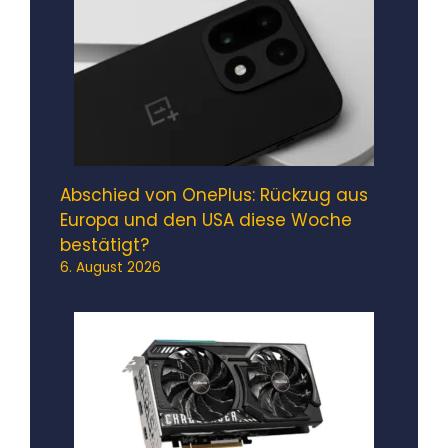
Abschied von OnePlus: Rückzug aus
Europa und den USA diese Woche
bestätigt?
6. August 2026