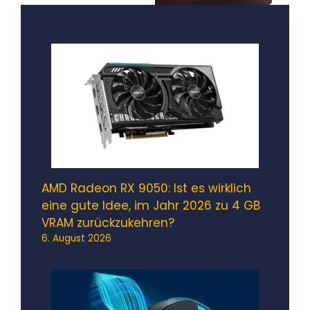
AMD Radeon RX 9050: Ist es wirklich
eine gute Idee, im Jahr 2026 zu 4 GB
VRAM zurückzukehren?
6. August 2026