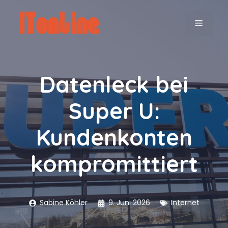
Zum
Inhalt
MENÜ
springen
Datenleck bei
Super U:
Kundenkonten
kompromittiert
Sabine Köhler
9. Juni 2026
Internet