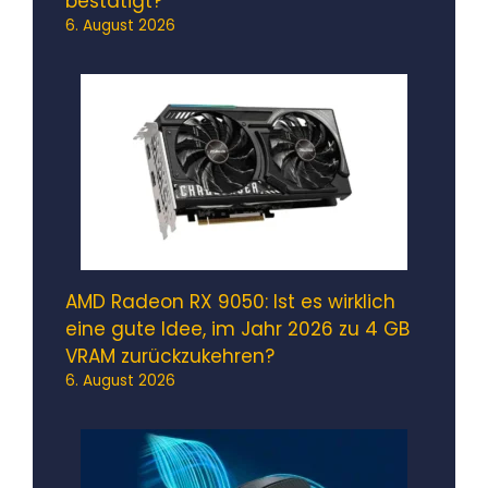
bestätigt?
6. August 2026
AMD Radeon RX 9050: Ist es wirklich
eine gute Idee, im Jahr 2026 zu 4 GB
VRAM zurückzukehren?
6. August 2026