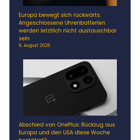
Europa bewegt sich rückwärts:
Angeschlossene Uhrenbatterien
werden letztlich nicht austauschbar
sein
6. August 2026
Abschied von OnePlus: Rückzug aus
Europa und den USA diese Woche