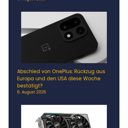
Abschied von OnePlus: Rückzug aus
Europa und den USA diese Woche
bestätigt?
6. August 2026