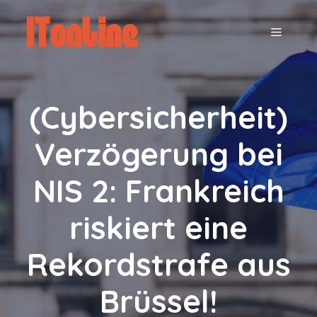
Zum
Inhalt
MENÜ
springen
(Cybersicherheit)
Verzögerung bei
NIS 2: Frankreich
riskiert eine
Rekordstrafe aus
Brüssel!