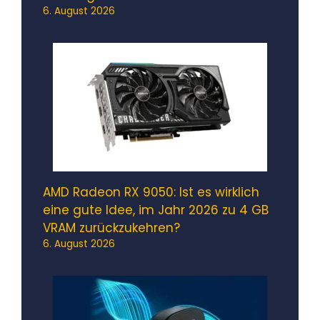
6. August 2026
AMD Radeon RX 9050: Ist es wirklich
eine gute Idee, im Jahr 2026 zu 4 GB
VRAM zurückzukehren?
6. August 2026