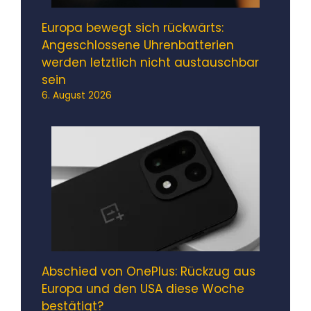
Europa bewegt sich rückwärts:
Angeschlossene Uhrenbatterien
werden letztlich nicht austauschbar
sein
6. August 2026
Abschied von OnePlus: Rückzug aus
Europa und den USA diese Woche
bestätigt?