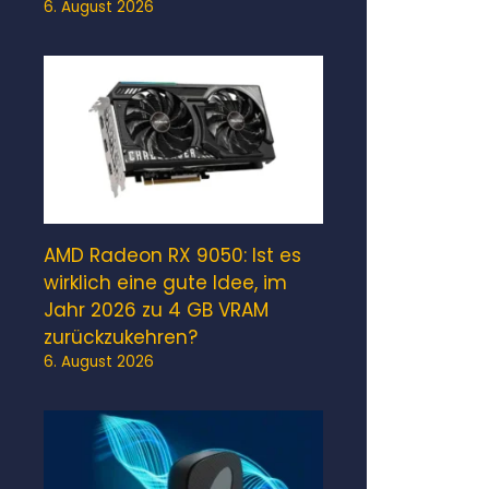
6. August 2026
AMD Radeon RX 9050: Ist es
wirklich eine gute Idee, im
Jahr 2026 zu 4 GB VRAM
zurückzukehren?
6. August 2026