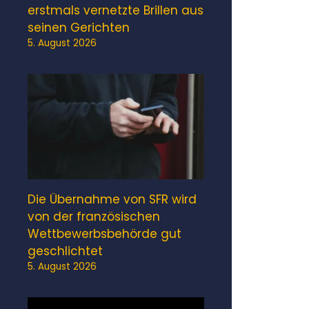
erstmals vernetzte Brillen aus
seinen Gerichten
5. August 2026
Die Übernahme von SFR wird
von der französischen
Wettbewerbsbehörde gut
geschlichtet
5. August 2026