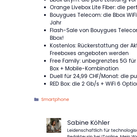
Orange Livebox Lite Fiber: die p
Bouygues Telecom: die Bbox WiFi 
Jahr
Flash-Sale von Bouygues Teleco
Bbox!
Kostenlos: Rückerstattung der Ak
Freeboxes angeboten werden
Free Family: unbegrenztes 5G für 
Box + Mobile-Kombination
Duell für 24,99 CHF/Monat: die p
RED Box: die 2 Gb/s + WiFi 6 Optio
Kategorien
Smartphone
Sabine Köhler
Leidenschaftlich für technologis
Redakteurin bei ITonline. Mein W