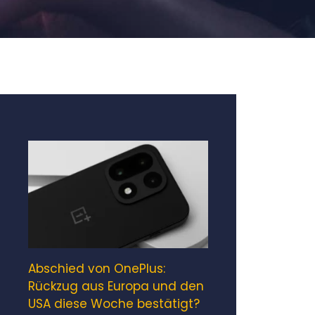
Abschied von OnePlus:
Rückzug aus Europa und den
USA diese Woche bestätigt?