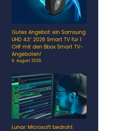
Gutes Angebot: ein Samsung
UHD 43″ 2026 Smart TV für 1
CHF mit den Bbox Smart TV-
Angeboten!
6. August 2026
Lunar: Microsoft bedroht