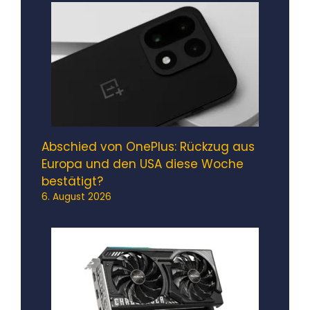
Abschied von OnePlus: Rückzug aus
Europa und den USA diese Woche
bestätigt?
6. August 2026