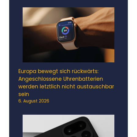
Europa bewegt sich rückwärts:
Angeschlossene Uhrenbatterien
werden letztlich nicht austauschbar
sein
6. August 2026