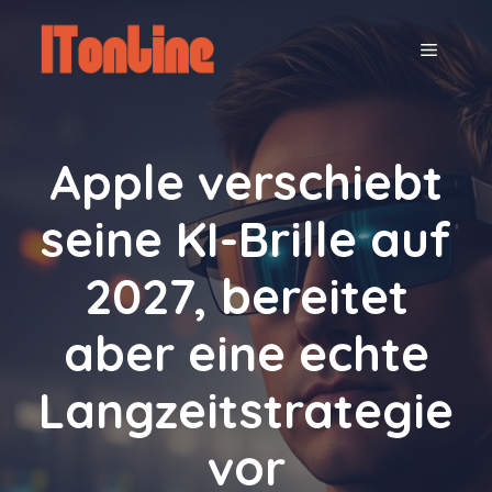
Zum
Inhalt
MENÜ
springen
Apple verschiebt
seine KI-Brille auf
2027, bereitet
aber eine echte
Langzeitstrategie
vor