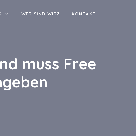
K
WER SIND WIR?
KONTAKT
 und muss Free
chgeben