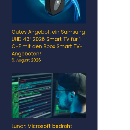
Gutes Angebot: ein Samsung
UHD 43″ 2026 Smart TV für 1
CHF mit den Bbox Smart TV-
Angeboten!
6. August 2026
Lunar: Microsoft bedroht