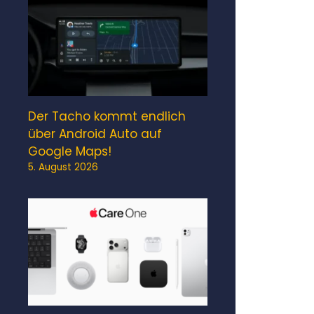
Der Tacho kommt endlich
über Android Auto auf
Google Maps!
5. August 2026