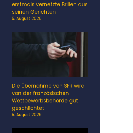
erstmals vernetzte Brillen aus
seinen Gerichten
5. August 2026
Die Übernahme von SFR wird
von der französischen
Wettbewerbsbehörde gut
geschlichtet
5. August 2026