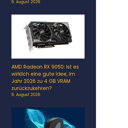
6. August 2026
AMD Radeon RX 9050: Ist es
wirklich eine gute Idee, im
Jahr 2026 zu 4 GB VRAM
zurückzukehren?
6. August 2026