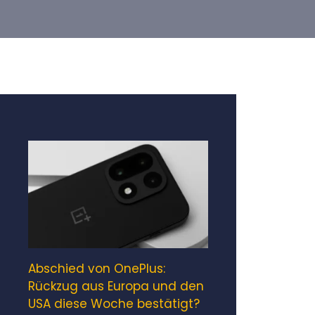
Abschied von OnePlus:
Rückzug aus Europa und den
USA diese Woche bestätigt?