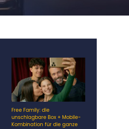
Free Family: die
unschlagbare Box + Mobile-
Kombination für die ganze