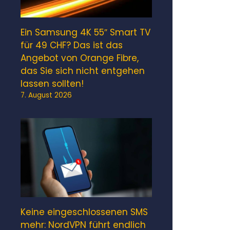
Ein Samsung 4K 55″ Smart TV
für 49 CHF? Das ist das
Angebot von Orange Fibre,
das Sie sich nicht entgehen
lassen sollten!
7. August 2026
Keine eingeschlossenen SMS
mehr: NordVPN führt endlich