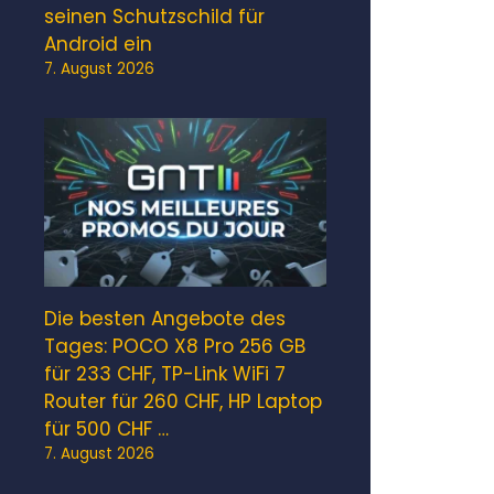
seinen Schutzschild für
Android ein
7. August 2026
Die besten Angebote des
Tages: POCO X8 Pro 256 GB
für 233 CHF, TP-Link WiFi 7
Router für 260 CHF, HP Laptop
für 500 CHF …
7. August 2026